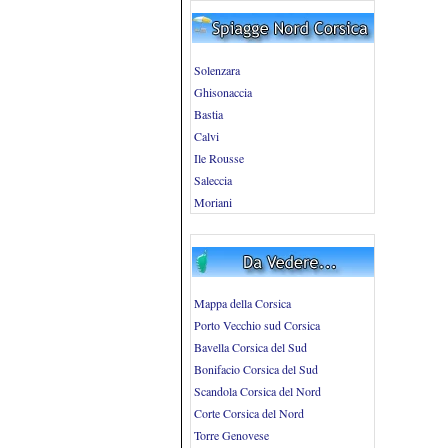
Solenzara
Ghisonaccia
Bastia
Calvi
Ile Rousse
Saleccia
Moriani
Mappa della Corsica
Porto Vecchio sud Corsica
Bavella Corsica del Sud
Bonifacio Corsica del Sud
Scandola Corsica del Nord
Corte Corsica del Nord
Torre Genovese