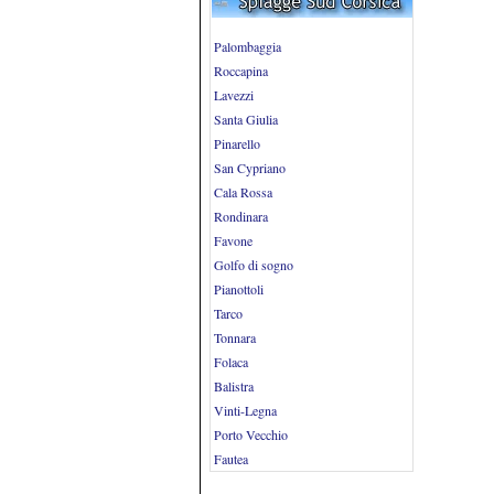
Palombaggia
Roccapina
Lavezzi
Santa Giulia
Pinarello
San Cypriano
Cala Rossa
Rondinara
Favone
Golfo di sogno
Pianottoli
Tarco
Tonnara
Folaca
Balistra
Vinti-Legna
Porto Vecchio
Fautea