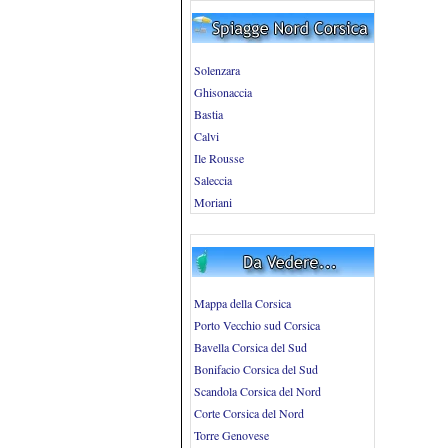
Solenzara
Ghisonaccia
Bastia
Calvi
Ile Rousse
Saleccia
Moriani
Mappa della Corsica
Porto Vecchio sud Corsica
Bavella Corsica del Sud
Bonifacio Corsica del Sud
Scandola Corsica del Nord
Corte Corsica del Nord
Torre Genovese