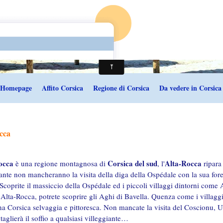
Homepage
Affito Corsica
Regione di Corsica
Da vedere in Corsica
cca
occa
Corsica del sud
Alta-Rocca
è una regione montagnosa di
, l'
ripara
iante non mancheranno la visita della diga della Ospédale con la sua fores
 Scoprite il massiccio della Ospédale ed i piccoli villaggi dintorni come
Alta-Rocca, potrete scoprire gli Aghi di Bavella. Quenza come i villagg
a Corsica selvaggia e pittoresca. Non mancate la visita del Coscionu, 
 taglierà il soffio a qualsiasi villeggiante…