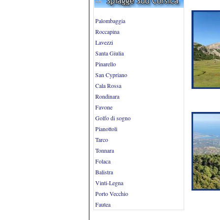
Palombaggia
Roccapina
Lavezzi
Santa Giulia
Pinarello
San Cypriano
Cala Rossa
Rondinara
Favone
Golfo di sogno
Pianottoli
Tarco
Tonnara
Folaca
Balistra
Vinti-Legna
Porto Vecchio
Fautea