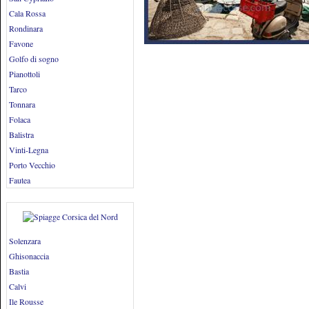
Cala Rossa
Rondinara
Favone
Golfo di sogno
Pianottoli
Tarco
Tonnara
Folaca
Balistra
Vinti-Legna
Porto Vecchio
Fautea
Solenzara
Ghisonaccia
Bastia
Calvi
Ile Rousse